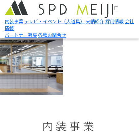
内装事業
テレビ・イベント
（大道具）
実績紹介
採用情報
会社
情報
パートナー募集
各種お問合せ
内装事業
下記で絞り込む
百貨店
ショッピングセンター
オフィス・ショールーム
飲食店
物販店
ホテル・ブライダル
ヘルスケア・教育機関